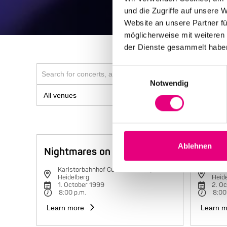
und die Zugriffe auf unsere 
Website an unsere Partner fü
möglicherweise mit weiteren
der Dienste gesammelt habe
Einwilligungsauswahl
Notwendig
Ablehnen
Nightmares on Wax
Charli
Karlstorbahnhof Cultural Center,
Karls
Heidelberg
Heid
1. October 1999
2. O
8:00 p.m.
8:00
Learn more
Learn m