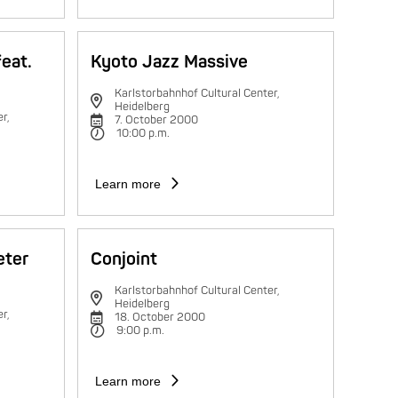
feat.
Kyoto Jazz Massive
Karlstorbahnhof Cultural Center,
Heidelberg
r,
7. October 2000
10:00 p.m.
Learn more
eter
Conjoint
Karlstorbahnhof Cultural Center,
Heidelberg
r,
18. October 2000
9:00 p.m.
Learn more