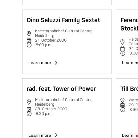
Dino Saluzzi Family Sextet
Feren
Stock
Karlstorbahnhof Cultural Center,
Heidelberg
Heide
21. October 2000
Cent
8:00 p.m.
24. 
8:00
Learn more
Learn m
rad. feat. Tower of Power
Till B
Karlstorbahnhof Cultural Center,
Ware
Heidelberg
29. 
28. October 2000
8:30
9:30 p.m.
Learn more
Learn m