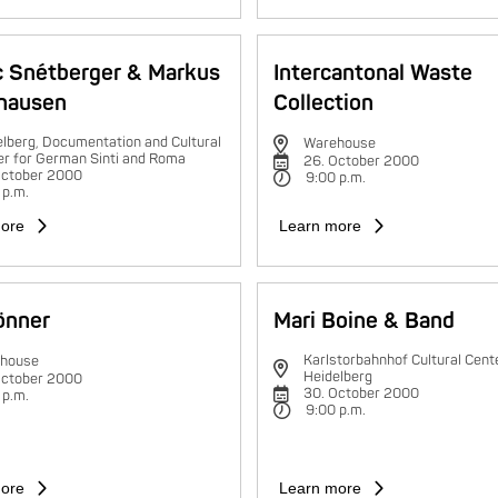
c Snétberger & Markus
Intercantonal Waste
hausen
Collection
lberg, Documentation and Cultural
Warehouse
er for German Sinti and Roma
26. October 2000
October 2000
9:00 p.m.
 p.m.
ore
Learn more
rönner
Mari Boine & Band
Karlstorbahnhof Cultural Cente
house
Heidelberg
October 2000
30. October 2000
 p.m.
9:00 p.m.
ore
Learn more