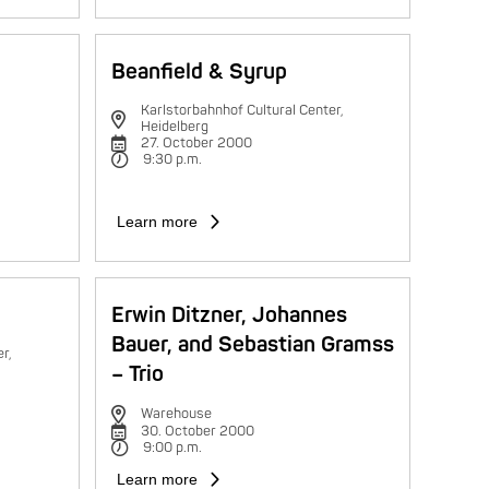
Beanfield & Syrup
Karlstorbahnhof Cultural Center,
Heidelberg
27. October 2000
9:30 p.m.
Learn more
Erwin Ditzner, Johannes
Bauer, and Sebastian Gramss
r,
– Trio
Warehouse
30. October 2000
9:00 p.m.
Learn more