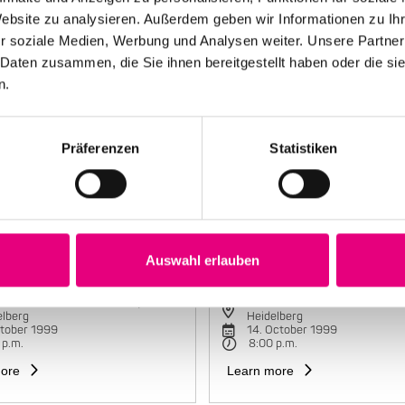
Website zu analysieren. Außerdem geben wir Informationen zu I
r soziale Medien, Werbung und Analysen weiter. Unsere Partner
 Daten zusammen, die Sie ihnen bereitgestellt haben oder die s
n.
Präferenzen
Statistiken
Auswahl erlauben
e Mariano Group
Maria João Trio
torbahnhof Cultural Center,
Karlstorbahnhof Cultural Cente
elberg
Heidelberg
ctober 1999
14. October 1999
 p.m.
8:00 p.m.
ore
Learn more