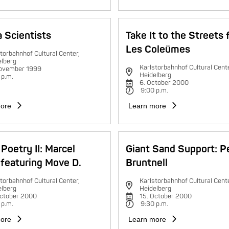
 Scientists
Take It to the Streets 
Les Coleümes
torbahnhof Cultural Center,
elberg
Karlstorbahnhof Cultural Cente
november 1999
Heidelberg
 p.m.
6. October 2000
9:00 p.m.
ore
Learn more
Poetry II: Marcel
Giant Sand Support: P
featuring Move D.
Bruntnell
torbahnhof Cultural Center,
Karlstorbahnhof Cultural Cente
elberg
Heidelberg
October 2000
15. October 2000
 p.m.
9:30 p.m.
ore
Learn more