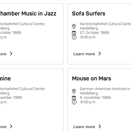
hamber Music in Jazz
Sofa Surfers
torbahnhof Cultural Center,
Karlstorbahnhof Cultural Cente
elberg
Heidelberg
October 1999
27. October 1999
 p.m.
8:00 p.m.
ore
Learn more
oine
Mouse on Mars
torbahnhof Cultural Center,
German-American Institute in
elberg
Heidelberg
ovember 1999
9. november 1999
 p.m.
8:00 p.m.
ore
Learn more