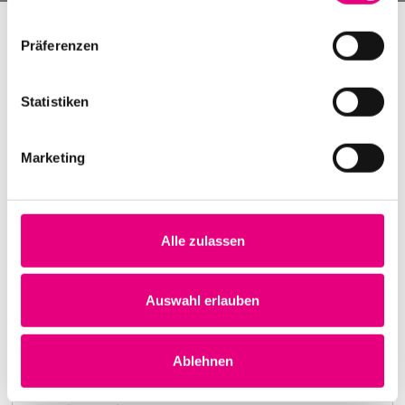
Präferenzen
Statistiken
Marketing
Alle zulassen
Nightmares on Wax
Karlstorbahnhof Cultural Center, Heidelberg
1. October 1999
Auswahl erlauben
8:00 p.m.
Learn more
Ablehnen