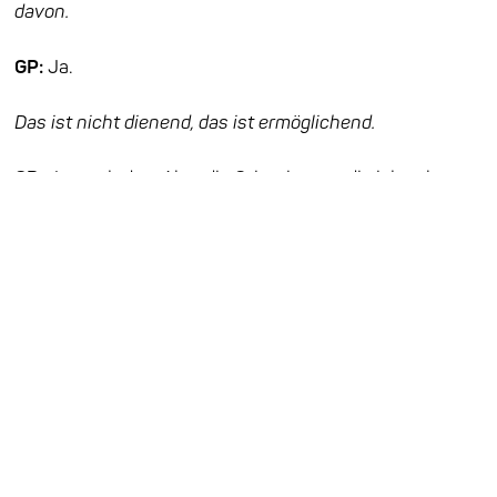
davon.
GP:
Ja.
Das ist nicht dienend, das ist ermöglichend.
GP:
Ja, auch das. Aber die Orientierung, die ich gebe,
kommt ausschließlich aus dem Hören. Und meine
Antwort auf das Gehörte wähle ich, sodass der in Gang
gesetzte Prozess möglichst spannend weiterläuft.
Geht es dabei nur ums Zuhören oder auch ums ln-die-
Zukunft-hören, also um Imagination?
GP:
Wenn Sie wirklich zuhören, dann denken Sie nicht.
Und ich höre zu. Wenn Sie zuhören, ist das wie ein „Ja“,
wenn Sie denken, ist das ein “Ja. Aber …” oder ein “Ja,