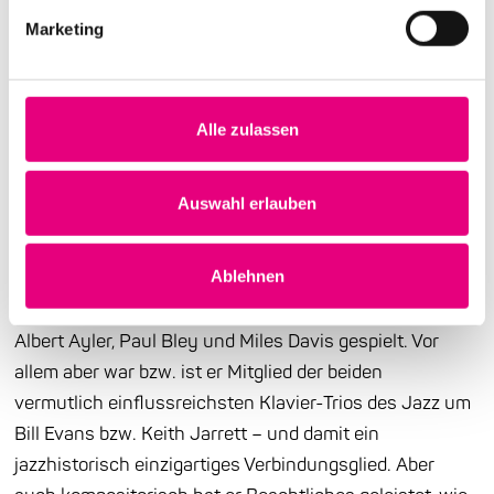
Gary Peacock
Marketing
Gary Peacock ist ein kaum zu überschätzender
Fixpunkt der Jazzgeschichte der
letzten 60 Jahre.
Alle zulassen
Seine Karriere begann er Mitte der 1950er-Jahre in
Deutschland, wo er während seiner Zeit in der Army im
Auswahl erlauben
Großraum Frankfurt u.a. mit Hans Koller,
Albert
Mangelsdorff und Attila Zoller auftrat – damals
Ablehnen
übrigens noch als Pianist. Zurück in den
USA hat er mit
Stilbildnern und Innovatoren wie Ornette Coleman,
Albert Ayler, Paul Bley
und Miles Davis gespielt. Vor
allem aber war bzw. ist er Mitglied der beiden
vermutlich
einflussreichsten Klavier-Trios des Jazz um
Bill Evans bzw. Keith Jarrett – und damit ein
jazzhistorisch einzigartiges Verbindungsglied. Aber