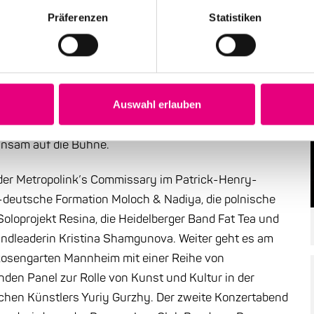
Präferenzen
Statistiken
nd 7. Mai
nheim, dazu Vorträge und eine Podiumsdiskussion:
ds aus dem europäischen UNESCO Creative Cities
Auswahl erlauben
ammen und damit eine breite Palette aus in
insam auf die Bühne.
n der Metropolink’s Commissary im Patrick-Henry-
ch-deutsche Formation Moloch & Nadiya, die polnische
Soloprojekt Resina, die Heidelberger Band Fat Tea und
dleaderin Kristina Shamgunova. Weiter geht es am
 Rosengarten Mannheim mit einer Reihe von
den Panel zur Rolle von Kunst und Kultur in der
schen Künstlers Yuriy Gurzhy. Der zweite Konzertabend