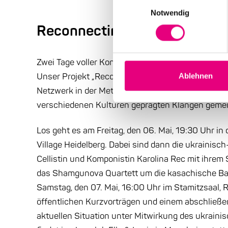
Einwilligungsauswahl
Notwendig
Reconnecting Europe am 6. u
Zwei Tage voller Konzerte in Heidelberg und Man
Unser Projekt „Reconnecting Europe“ bringt Ban
Ablehnen
Netzwerk in der Metropolregion Rhein-Neckar zus
verschiedenen Kulturen geprägten Klängen geme
Los geht es am Freitag, den 06. Mai, 19:30 Uhr i
Village Heidelberg. Dabei sind dann die ukrainis
Cellistin und Komponistin Karolina Rec mit ihrem 
das Shamgunova Quartett um die kasachische Ban
Samstag, den 07. Mai, 16:00 Uhr im Stamitzsaal,
öffentlichen Kurzvorträgen und einem abschließen
aktuellen Situation unter Mitwirkung des ukraini