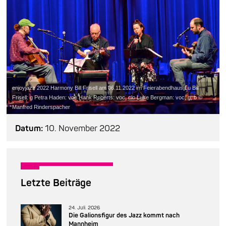
enjoyjazz 2022 Harmony Bill Frisell am 06.11.2022 im Feierabendhaus,Lu Bill
Frisell: g Petra Haden: voc Hank Roberts: voc, clo Luke Bergman: voc, g, b ©
Manfred Rinderspacher
Datum:
10. November 2022
Letzte Beiträge
24. Juli. 2026
Die Galionsfigur des Jazz kommt nach
Mannheim