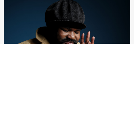
Die Galionsfigur des Jazz kommt
nach Mannheim
Gregory Porter, dieser hünenhafte, dem Leben
und den Menschen stets freundlich zugewandte
Mann mit einer Stimme wie ein wohlig warmes,
sanft knisterndes Kaminfeuer erinnert in
vielerlei Hinsicht an das mythische Vogelwesen
Phönix. Es ist kein ...