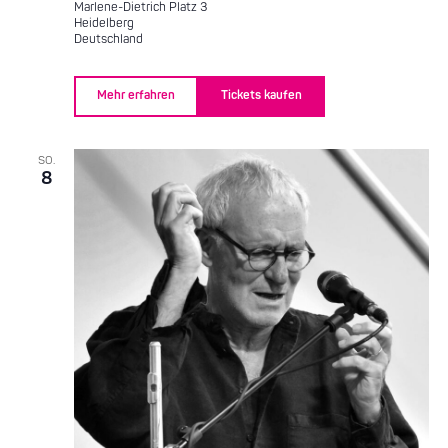
Marlene-Dietrich Platz 3
Heidelberg
Deutschland
Mehr erfahren
Tickets kaufen
SO.
8