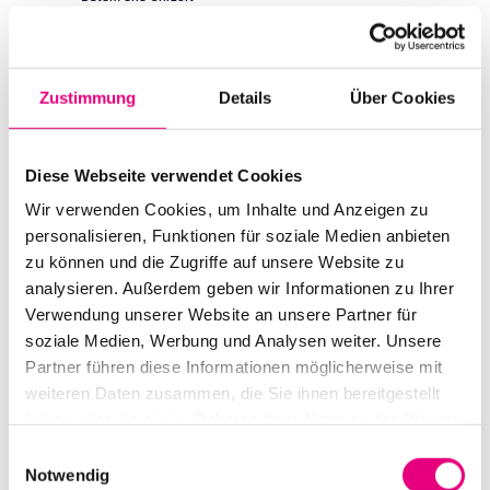
Dienstag, 3. Oktober 2023 ab 11:00
Ort
Karlstorbahnhof
Zustimmung
Details
Über Cookies
Marlene-Dietrich Platz 3
Heidelberg
Deutschland
Diese Webseite verwendet Cookies
Mehr erfahren
Tickets kaufen
Wir verwenden Cookies, um Inhalte und Anzeigen zu
personalisieren, Funktionen für soziale Medien anbieten
zu können und die Zugriffe auf unsere Website zu
DI.
3
analysieren. Außerdem geben wir Informationen zu Ihrer
Verwendung unserer Website an unsere Partner für
soziale Medien, Werbung und Analysen weiter. Unsere
Partner führen diese Informationen möglicherweise mit
weiteren Daten zusammen, die Sie ihnen bereitgestellt
haben oder die sie im Rahmen Ihrer Nutzung der Dienste
gesammelt haben.
Einwilligungsauswahl
Notwendig