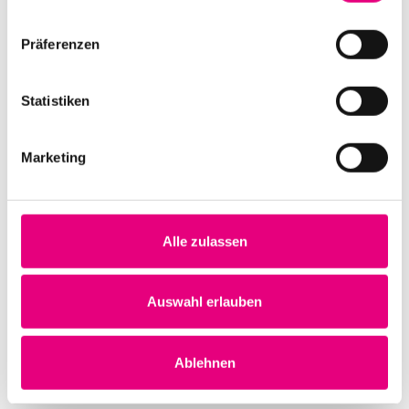
Präferenzen
Statistiken
Difficult Love + Gespräch mit Zanele
Muholi
Marketing
Datum und Uhrzeit
Dienstag, 3. Oktober 2023 ab 16:00
Alle zulassen
Ort
Kino im Karlstorbahnhof
Marlene-Dietrich-Platz 3
Auswahl erlauben
Heidelberg
Deutschland
Ablehnen
Mehr erfahren
Tickets kaufen