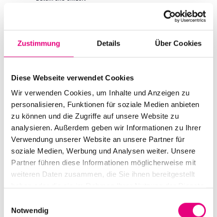
Dienstag, 3. Oktober 2023 ab 11:00
Ort
Karlstorbahnhof
Zustimmung
Details
Über Cookies
Marlene-Dietrich Platz 3
Heidelberg
Deutschland
Diese Webseite verwendet Cookies
Mehr erfahren
Tickets kaufen
Wir verwenden Cookies, um Inhalte und Anzeigen zu
personalisieren, Funktionen für soziale Medien anbieten
zu können und die Zugriffe auf unsere Website zu
DI.
3
analysieren. Außerdem geben wir Informationen zu Ihrer
Verwendung unserer Website an unsere Partner für
soziale Medien, Werbung und Analysen weiter. Unsere
Partner führen diese Informationen möglicherweise mit
weiteren Daten zusammen, die Sie ihnen bereitgestellt
haben oder die sie im Rahmen Ihrer Nutzung der Dienste
gesammelt haben.
Einwilligungsauswahl
Notwendig