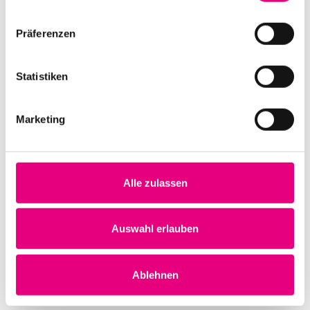
Präferenzen
Statistiken
Difficult Love + Gespräch mit Zanele
Muholi
Marketing
Datum und Uhrzeit
Dienstag, 3. Oktober 2023 ab 16:00
Alle zulassen
Ort
Kino im Karlstorbahnhof
Marlene-Dietrich-Platz 3
Auswahl erlauben
Heidelberg
Deutschland
Ablehnen
Mehr erfahren
Tickets kaufen