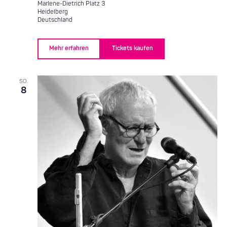
Marlene-Dietrich Platz 3
Heidelberg
Deutschland
Mehr erfahren
Tickets kaufen
SO.
8