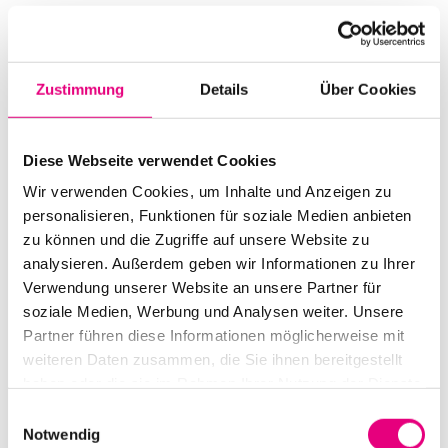
Mehr erfahren
Zustimmung
Details
Über Cookies
Diese Veranstaltung ist bereits ausverkauft
DO.
Diese Webseite verwendet Cookies
10
Wir verwenden Cookies, um Inhalte und Anzeigen zu
personalisieren, Funktionen für soziale Medien anbieten
zu können und die Zugriffe auf unsere Website zu
analysieren. Außerdem geben wir Informationen zu Ihrer
Verwendung unserer Website an unsere Partner für
soziale Medien, Werbung und Analysen weiter. Unsere
Partner führen diese Informationen möglicherweise mit
weiteren Daten zusammen, die Sie ihnen bereitgestellt
haben oder die sie im Rahmen Ihrer Nutzung der Dienste
gesammelt haben.
Einwilligungsauswahl
Notwendig