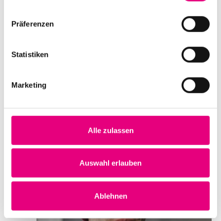
Immanuel Wilkins
Präferenzen
Datum und Uhrzeit
Statistiken
Donnerstag, 10. Oktober 2024 ab 20:00
Ort
Marketing
Alte Feuerwache
Brückenstraße 2
Mannheim
Deutschland
Alle zulassen
Mehr erfahren
Tickets kaufen
Auswahl erlauben
FR.
11
Ablehnen