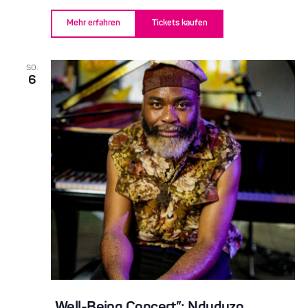
Mehr erfahren
Tickets kaufen
SO.
6
„Well-Being Concert”: Nduduzo