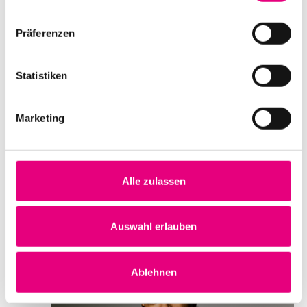
Abgesagt: Archie Shepp Quintet –
There is Love
Präferenzen
Datum und Uhrzeit
Statistiken
Samstag, 4. November 2023 ab 20:00
Ort
Marketing
Christuskirche
Werderplatz 17
Mannheim
Deutschland
Alle zulassen
Mehr erfahren
Tickets kaufen
Auswahl erlauben
DI.
7
Ablehnen